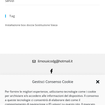
Servizi
Tag
Installazione box doccia
Sostituzione Vasca
ilmosaicodg@hotmail.it
Cell: +39 3355934753
Gestisci Consenso Cookie
Via Statale,22 14033 Castell’Alfero Asti Italy
Per fornire le migliori esperienze, utilizziamo tecnologie come i cookie
© Copyright 2019
| Il Mosaico| P.I. 01123780056
per archiviare e/o accedere alle informazioni del dispositivo. Il consenso
a queste tecnologie ci consentirà di elaborare dati come il
comportamento di navigazione o ID univoci su questo sito. Il mancato